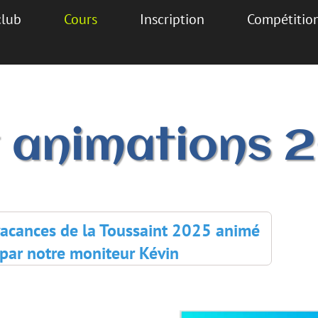
lub
Cours
Inscription
Compétitions
t animations
acances de la Toussaint 2025 animé
ar notre moniteur Kévin