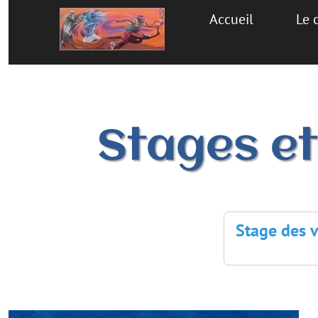
Accueil
Le c
Stages e
Stage des v
p